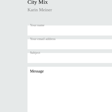
City Mix
Karin Meiner
Your name
Your email address
Subject
Message