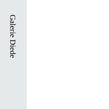
Skip
to
main
Galerie Diede
content