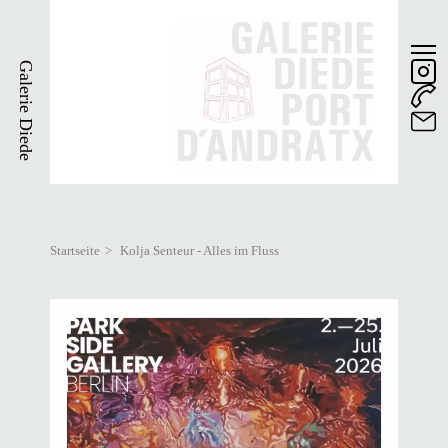
Direkt
zum
Inhalt
Galerie Diede
Startseite
Kolja Senteur - Alles im Fluss
Pfadnavigation