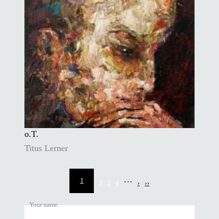
o.T.
Titus Lerner
Pagination
…
1
2
3
4
›
››
Current
Page
Page
Page
Next
Last
page
page
page
Your name