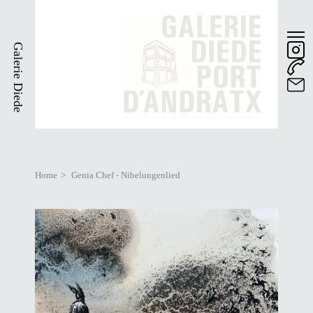
Skip
to
main
Galerie Diede
content
Home
Genia Chef - Nibelungenlied
Breadcrumb