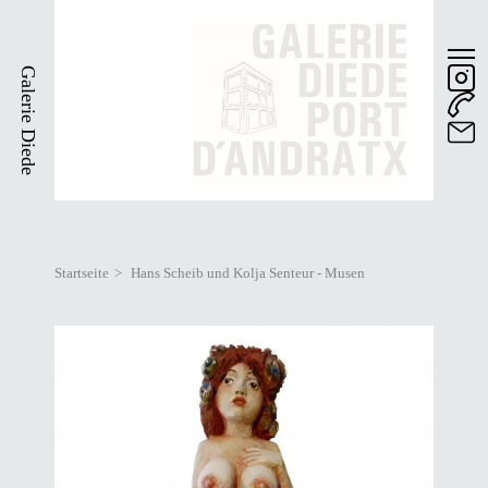
Direkt
zum
Inhalt
Galerie Diede
Startseite
Hans Scheib und Kolja Senteur - Musen
Pfadnavigation