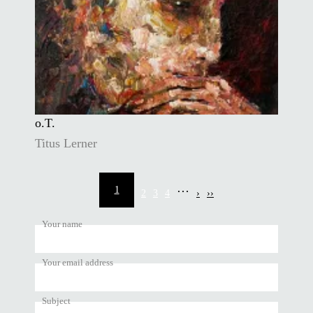
o.T.
Titus Lerner
Pagination
…
1
2
3
4
›
››
Current
Page
Page
Page
Next
Last
page
page
page
Your name
Your email address
Subject