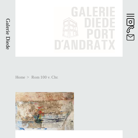
Skip
to
main
Galerie Diede
content
Home
Rom 100 v. Chr.
Breadcrumb