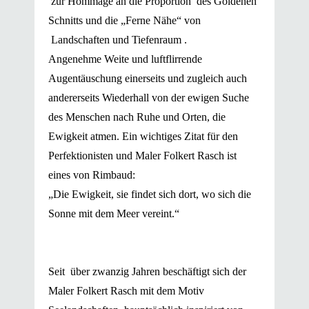
zur Hommage an die Proportion des Goldenen
Künstlerische Tätigkeit in Hamburg
Schnitts und die „Ferne Nähe“ von
eit 1992 lebt und arbeitet Folkert Rasch in
Landschaften und Tiefenraum .
Köln
Angenehme Weite und luftflirrende
Augentäuschung einerseits und zugleich auch
andererseits Wiederhall von der ewigen Suche
des Menschen nach Ruhe und Orten, die
Ewigkeit atmen. Ein wichtiges Zitat für den
Perfektionisten und Maler Folkert Rasch ist
eines von Rimbaud:
„Die Ewigkeit, sie findet sich dort, wo sich die
Sonne mit dem Meer vereint.“
Seit über zwanzig Jahren beschäftigt sich der
Maler Folkert Rasch mit dem Motiv