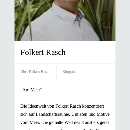
Folkert Rasch
Über Folkert Rasch
Biografie
„Am Meer“
1961 geboren in Wilhelmshaven
1984 Studium der Malerei an der HBK
Die Ideenwelt von Folkert Rasch konzentriert
Braunschweig bei den Professoren
Lienhard und
sich auf Landschaftsräume, Untiefen und Motive
Monkiewitsch und
Hermann Albert.
vom Meer. Die gemalte Welt des Künstlers gerät
1990 Meisterschüler von Professor Albert