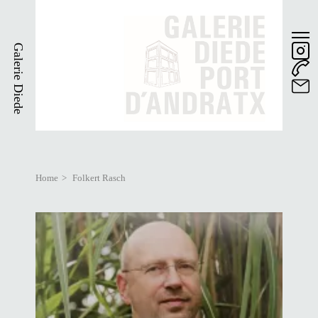
Skip
to
main
Galerie Diede
content
Home
Folkert Rasch
Breadcrumb