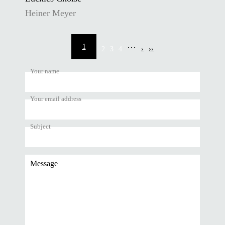
Heiner Meyer
Pagination
…
1
2
3
4
›
››
Current
Page
Page
Page
Next
Last
page
page
page
Your name
Your email address
Subject
Message