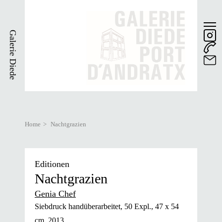
Skip
to
main
Galerie Diede
content
Home
Nachtgrazien
Breadcrumb
Editionen
Nachtgrazien
Genia Chef
Siebdruck handüberarbeitet, 50 Expl., 47 x 54
cm, 2013