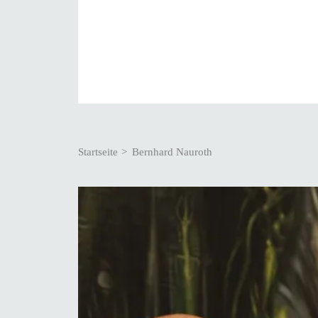
Pfadnavigation
Startseite
Bernhard Nauroth