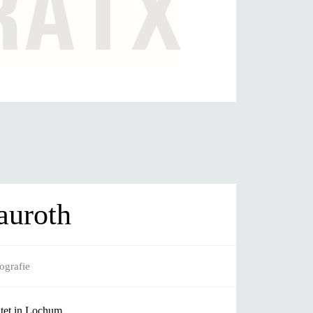
auroth
ografie
itet in Lochum.